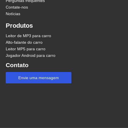

5/F, Bloco 3, Mayinquan Industrial
Parque, distrito de Pengjiang, Jiangmen,
Cantão, China.

sales@topstar-car-audio.com

0086-0750-3311163
© 2023 Topstar Electronics Co., Limited.
mapa de situação