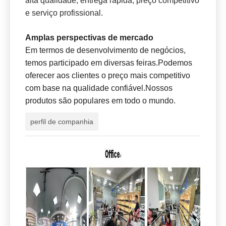
entrega.Somos capazes de atender com
sucesso às necessidades dos mercados
internacionais através de preços competitivos,
qualidade, confiabilidade, pontualidade na
entrega e os mais altos padrões de serviços.
Serviços profissionais
Temos uma equipe profissional de P&D e somos
capazes de processar pedidos OEM/ODM e
fornecer séries de eletrônicos automotivos com
alta qualidade, entrega rápida, preço competitivo
e serviço profissional.
Amplas perspectivas de mercado
Em termos de desenvolvimento de negócios,
temos participado em diversas feiras.Podemos
oferecer aos clientes o preço mais competitivo
com base na qualidade confiável.Nossos