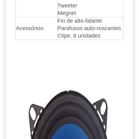
Descrição do produto
Descrição do produto
Introdução do produto:
tamanho:
5 polegadas
Bobina de voz
Cone PP
estrutura:
Borda de borracha
Tweeter
Megnet
Fio de alto-falante
Acessórios:
Parafusos auto-roscantes
Clipe, 8 unidades