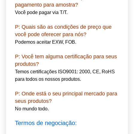
personalizado, OEM/ODM especial são bem-
vindos.
P: Posso tirar algumas amostras para
testar antes de fazer o pedido?
Certamente, mas os clientes precisam pagar
pelas taxas de amostra e taxas expressas, e
serão reembolsadas após a confirmação do
pedido de produção em massa.
P: Quais são as suas condições de
pagamento para amostra?
Você pode pagar via T/T.
P: Quais são as condições de preço que
você pode oferecer para nós?
Podemos aceitar EXW, FOB.