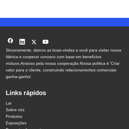
Links rápidos
Lar
Sobre nós
Produtos
Exposições
Perguntas frequentes
Contate-nos
Notícias
Produtos
Leitor de MP3 para carro
Alto-falante do carro
Leitor MP5 para carro
Jogador Android para carro
Contato
Envie uma mensagem