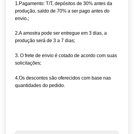
P: Você tem alguma certificação para seus
produtos?
Temos certificações ISO9001: 2000, CE, RoHS
para todos os nossos produtos.
P: Onde está o seu principal mercado para
seus produtos?
No mundo todo.
Termos de negociação:
1.Pagamento: T/T, depósitos de 30% antes da
produção, saldo de 70% a ser pago antes do
envio.;
2.A amostra pode ser entregue em 3 dias, a
produção será de 3 a 7 dias;
3. O frete de envio é cotado de acordo com suas