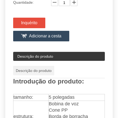
Serviço pós-venda:
Suporte técnico
garantia:
Garantia de um ano
Certificação:
CE
Tipo:
Alto-falante do carro
Material da bobina de
Asv
voz:
Alcance de
90Hz-20K
frequência:
Quantidade:
Inquérito
Adicionar a cesta